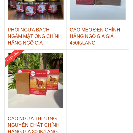
PHỔI NGỰA BẠCH
CAO MÈO ĐEN CHÍNH
NGÂM MẬT ONG CHÍNH
HÃNG NGÔ GIA GIÁ
HÃNG NGÔ GIA
450K/LẠNG
Giảm giá!
Được xếp
Được xếp
Giá
Giá
Giá
Giá
300.000
₫
450.000
₫
500.000
₫
800.000
₫
hạng
hạng
gốc
hiện
gốc
hiện
5.00
5.00
5 sao
5 sao
là:
tại
là:
tại
500.000₫.
là:
800.000₫.
là:
300.000₫.
450.000₫.
CAO NGỰA THƯỜNG
NGUYÊN CHẤT CHÍNH
HÃNG GIÁ 300K/LẠNG