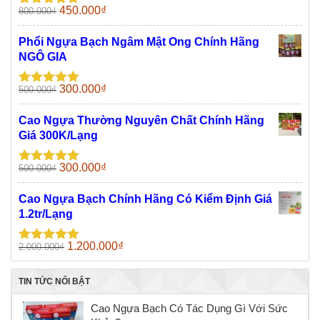
Giá
Giá
450.000
₫
800.000
₫
Được xếp
gốc
hiện
hạng
5.00
5
sao
là:
tại
Phổi Ngựa Bạch Ngâm Mật Ong Chính Hãng
800.000₫.
là:
NGÔ GIA
450.000₫.
Giá
Giá
300.000
₫
500.000
₫
Được xếp
gốc
hiện
hạng
5.00
5
sao
là:
tại
Cao Ngựa Thường Nguyên Chất Chính Hãng
500.000₫.
là:
Giá 300K/Lạng
300.000₫.
Giá
Giá
300.000
₫
500.000
₫
Được xếp
gốc
hiện
hạng
5.00
5
sao
là:
tại
Cao Ngựa Bạch Chính Hãng Có Kiểm Định Giá
500.000₫.
là:
1.2tr/Lạng
300.000₫.
Giá
Giá
1.200.000
₫
2.000.000
₫
Được xếp
gốc
hiện
hạng
5.00
5
sao
là:
tại
TIN TỨC NỔI BẬT
2.000.000₫.
là:
1.200.000₫.
Cao Ngựa Bạch Có Tác Dụng Gì Với Sức