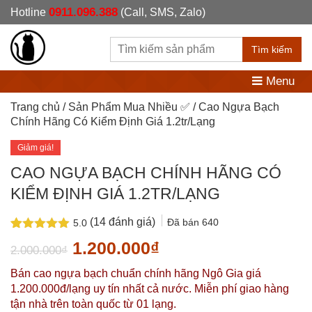
0911.096.388
Hotline
(Call, SMS, Zalo)
Tìm kiếm
Menu
Trang chủ
/
Sản Phẩm Mua Nhiều ✅
/ Cao Ngựa Bạch
Chính Hãng Có Kiểm Định Giá 1.2tr/Lạng
Giảm giá!
CAO NGỰA BẠCH CHÍNH HÃNG CÓ
KIỂM ĐỊNH GIÁ 1.2TR/LẠNG
(
14
đánh giá)
Đã bán
640
5.0
5.0
14
trên 5
Giá
Giá
1.200.000
₫
2.000.000
₫
dựa trên
đánh giá
gốc
hiện
Bán cao ngựa bạch chuẩn chính hãng Ngô Gia giá
là:
tại
1.200.000đ/lạng uy tín nhất cả nước. Miễn phí giao hàng
tận nhà trên toàn quốc từ 01 lạng.