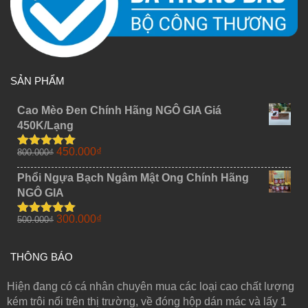
SẢN PHẨM
Cao Mèo Đen Chính Hãng NGÔ GIA Giá
450K/Lạng
Giá
Giá
450.000
₫
800.000
₫
Được xếp
gốc
hiện
hạng
5.00
5
sao
Phổi Ngựa Bạch Ngâm Mật Ong Chính Hãng
là:
tại
NGÔ GIA
800.000₫.
là:
450.000₫.
Giá
Giá
300.000
₫
500.000
₫
Được xếp
gốc
hiện
hạng
5.00
5
sao
là:
tại
THÔNG BÁO
500.000₫.
là:
300.000₫.
Hiện đang có cá nhân chuyên mua các loại cao chất lượng
kém trôi nổi trên thị trường, về đóng hộp dán mác và lấy 1