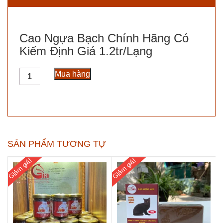
Cao Ngựa Bạch Chính Hãng Có
Kiểm Định Giá 1.2tr/Lạng
Cao
Mua hàng
Ngựa
Bạch
Chính
Hãng
Có
Kiểm
SẢN PHẨM TƯƠNG TỰ
Định
Giá
Giảm giá!
Giảm giá!
1.2tr/Lạng
số
lượng