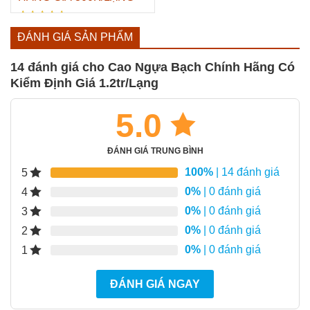
Được xếp
Giá
Giá
300.000
₫
500.000
₫
ĐÁNH GIÁ SẢN PHẨM
hạng
gốc
hiện
5.00
5 sao
là:
tại
14 đánh giá cho
Cao Ngựa Bạch Chính Hãng Có
500.000₫.
là:
Kiểm Định Giá 1.2tr/Lạng
300.000₫.
5.0
ĐÁNH GIÁ TRUNG BÌNH
100%
| 14 đánh giá
5
0%
| 0 đánh giá
4
0%
| 0 đánh giá
3
0%
| 0 đánh giá
2
0%
| 0 đánh giá
1
ĐÁNH GIÁ NGAY