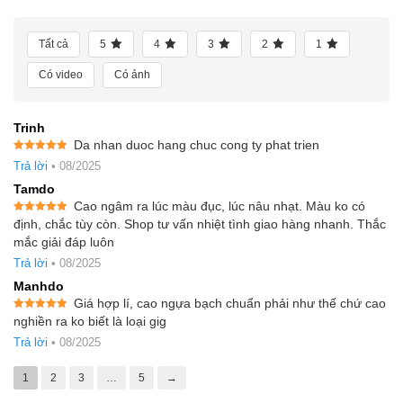
Tất cả
5
4
3
2
1
Có video
Có ảnh
Trinh
Da nhan duoc hang chuc cong ty phat trien
Được xếp
Trả lời
•
08/2025
hạng
5
5
sao
Tamdo
Cao ngâm ra lúc màu đục, lúc nâu nhạt. Màu ko có
Được xếp
định, chắc tùy còn. Shop tư vấn nhiệt tình giao hàng nhanh. Thắc
hạng
5
5
mắc giải đáp luôn
sao
Trả lời
•
08/2025
Manhdo
Giá hợp lí, cao ngựa bạch chuẩn phải như thế chứ cao
Được xếp
nghiền ra ko biết là loại gig
hạng
5
5
sao
Trả lời
•
08/2025
1
2
3
…
5
→