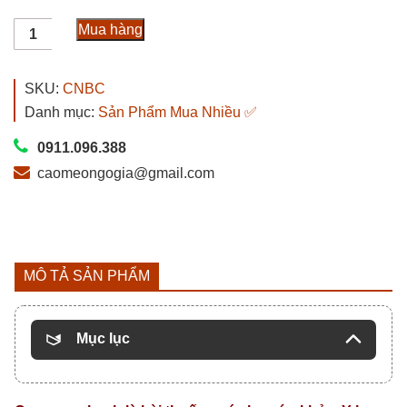
2.000.000₫.
là:
Cao
1.200.000₫.
Mua hàng
Ngựa
Bạch
Chính
SKU:
CNBC
Hãng
Danh mục:
Sản Phẩm Mua Nhiều ✅
Có
Kiểm
0911.096.388
Định
caomeongogia@gmail.com
Giá
1.2tr/Lạng
số
lượng
MÔ TẢ SẢN PHẨM
Mục lục