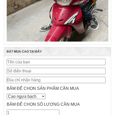
ĐẶT MUA CAO TẠI ĐÂY
BẤM ĐỂ CHỌN SẢN PHẨM CẦN MUA
BẤM ĐỂ CHỌN SỐ LƯỢNG CẦN MUA