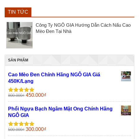
TIN TỨC
Công Ty NGÔ GIA Hướng Dẫn Cách Nấu Cao
Mèo Đen Tại Nhà
SẢN PHẨM
Cao Mèo Đen Chính Hãng NGÔ GIA Giá
450K/Lạng
Giá
Giá
450.000
₫
800.000
₫
Được xếp
gốc
hiện
hạng
5.00
5
sao
là:
tại
Phổi Ngựa Bạch Ngâm Mật Ong Chính Hãng
800.000₫.
là:
NGÔ GIA
450.000₫.
Giá
Giá
300.000
₫
500.000
₫
Được xếp
gốc
hiện
hạng
5.00
5