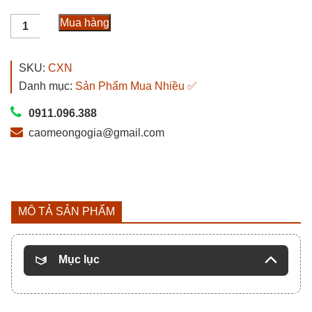
500.000₫.
là:
Cao
300.000₫.
Mua hàng
Ngựa
Thường
Nguyên
SKU:
CXN
Chất
Danh mục:
Sản Phẩm Mua Nhiều ✅
Chính
Hãng
0911.096.388
Giá
caomeongogia@gmail.com
300K/Lạng
số
lượng
MÔ TẢ SẢN PHẨM
Mục lục