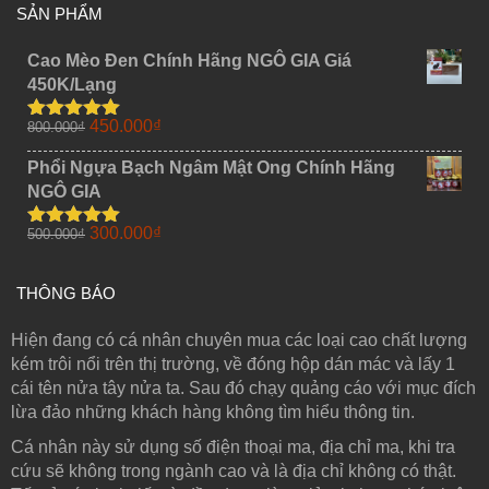
SẢN PHẨM
Cao Mèo Đen Chính Hãng NGÔ GIA Giá
450K/Lạng
Giá
Giá
450.000
₫
800.000
₫
Được xếp
gốc
hiện
hạng
5.00
5
sao
Phổi Ngựa Bạch Ngâm Mật Ong Chính Hãng
là:
tại
NGÔ GIA
800.000₫.
là:
450.000₫.
Giá
Giá
300.000
₫
500.000
₫
Được xếp
gốc
hiện
hạng
5.00
5
sao
là:
tại
THÔNG BÁO
500.000₫.
là:
300.000₫.
Hiện đang có cá nhân chuyên mua các loại cao chất lượng
kém trôi nổi trên thị trường, về đóng hộp dán mác và lấy 1
cái tên nửa tây nửa ta. Sau đó chạy quảng cáo với mục đích
lừa đảo những khách hàng không tìm hiểu thông tin.
Cá nhân này sử dụng số điện thoại ma, địa chỉ ma, khi tra
cứu sẽ không trong ngành cao và là địa chỉ không có thật.