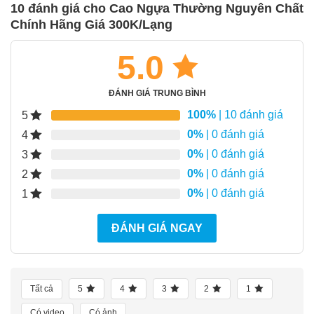
là:
tại
10 đánh giá cho
Cao Ngựa Thường Nguyên Chất
800.000₫.
là:
Chính Hãng Giá 300K/Lạng
450.000₫.
5.0
ĐÁNH GIÁ TRUNG BÌNH
100%
| 10 đánh giá
5
0%
| 0 đánh giá
4
0%
| 0 đánh giá
3
0%
| 0 đánh giá
2
0%
| 0 đánh giá
1
ĐÁNH GIÁ NGAY
Tất cả
5
4
3
2
1
Có video
Có ảnh