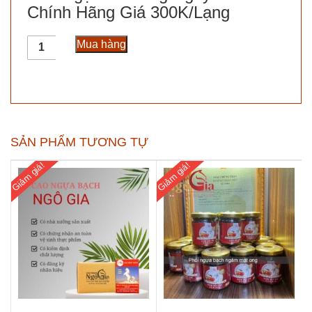
Chính Hãng Giá 300K/Lạng
Cao
Mua hàng
Ngựa
Thường
Nguyên
Chất
Chính
Hãng
SẢN PHẨM TƯƠNG TỰ
Giá
300K/Lạng
Giảm giá!
Giảm giá!
số
lượng