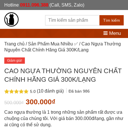
0911.096.388
Hotline
(Call, SMS, Zalo)
Tìm kiếm
Menu
Trang chủ
/
Sản Phẩm Mua Nhiều ✅
/ Cao Ngựa Thường
Nguyên Chất Chính Hãng Giá 300K/Lạng
Giảm giá!
CAO NGỰA THƯỜNG NGUYÊN CHẤT
CHÍNH HÃNG GIÁ 300K/LẠNG
(
10
đánh giá)
Đã bán
986
5.0
5.0
10
trên 5
Giá
Giá
300.000
₫
500.000
₫
dựa trên
đánh giá
gốc
hiện
Cao ngựa thường là 1 trong những sản phẩm rất được ưa
là:
tại
chuộng của chúng tôi. Với giá bán 300.000đ/lạng, gần như
ai cũng có thể sử dụng.