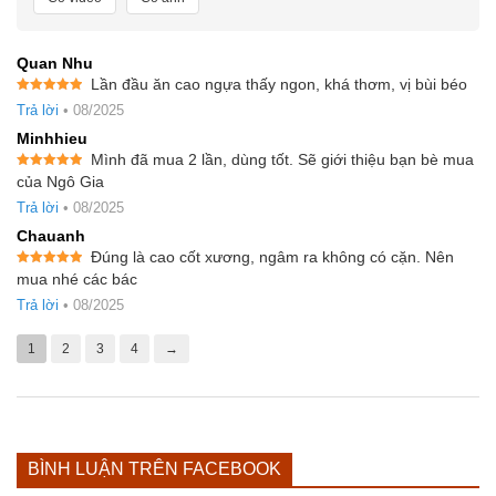
Quan Nhu
Lần đầu ăn cao ngựa thấy ngon, khá thơm, vị bùi béo
Được xếp
Trả lời
•
08/2025
hạng
5
5
sao
Minhhieu
Mình đã mua 2 lần, dùng tốt. Sẽ giới thiệu bạn bè mua
Được xếp
của Ngô Gia
hạng
5
5
sao
Trả lời
•
08/2025
Chauanh
Đúng là cao cốt xương, ngâm ra không có cặn. Nên
Được xếp
mua nhé các bác
hạng
5
5
sao
Trả lời
•
08/2025
1
2
3
4
→
BÌNH LUẬN TRÊN FACEBOOK