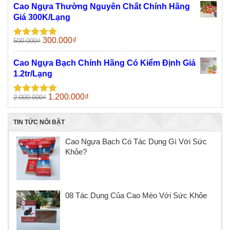
sao
là:
tại
Cao Ngựa Thường Nguyên Chất Chính Hãng
500.000₫.
là:
Giá 300K/Lạng
300.000₫.
Giá
Giá
300.000
₫
500.000
₫
Được xếp
gốc
hiện
hạng
5.00
5
sao
là:
tại
Cao Ngựa Bạch Chính Hãng Có Kiểm Định Giá
500.000₫.
là:
1.2tr/Lạng
300.000₫.
Giá
Giá
1.200.000
₫
2.000.000
₫
Được xếp
gốc
hiện
hạng
5.00
5
sao
là:
tại
TIN TỨC NỔI BẬT
2.000.000₫.
là:
1.200.000₫.
Cao Ngựa Bạch Có Tác Dụng Gì Với Sức
Khỏe?
08 Tác Dụng Của Cao Mèo Với Sức Khỏe