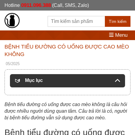
0911.096.388
Hotline
(Call, SMS, Zalo)
Tìm kiếm
Menu
BỆNH TIỂU ĐƯỜNG CÓ UỐNG ĐƯỢC CAO MÈO
KHÔNG
05/2025
Mục lục
Bệnh tiểu đường có uống được cao mèo không là câu hỏi
được nhiều người dùng quan tâm. Câu trả lời là có, người
bị bệnh tiểu đường vẫn sử dụng được cao mèo.
Bệnh tiểu đường có uống được