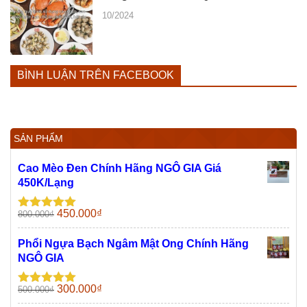
10/2024
BÌNH LUẬN TRÊN FACEBOOK
SẢN PHẨM
Cao Mèo Đen Chính Hãng NGÔ GIA Giá
450K/Lạng
Giá
Giá
450.000
₫
800.000
₫
Được xếp
gốc
hiện
hạng
5.00
5
sao
là:
tại
Phổi Ngựa Bạch Ngâm Mật Ong Chính Hãng
800.000₫.
là:
NGÔ GIA
450.000₫.
Giá
Giá
300.000
₫
500.000
₫
Được xếp
gốc
hiện
hạng
5.00
5