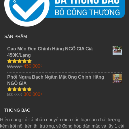
SẢN PHẨM
Cao Mèo Đen Chính Hãng NGÔ GIA Giá
450K/Lạng
Giá
Giá
450.000
₫
800.000
₫
Được xếp
gốc
hiện
hạng
5.00
5
sao
Phổi Ngựa Bạch Ngâm Mật Ong Chính Hãng
là:
tại
NGÔ GIA
800.000₫.
là:
450.000₫.
Giá
Giá
300.000
₫
500.000
₫
Được xếp
gốc
hiện
hạng
5.00
5
sao
là:
tại
THÔNG BÁO
500.000₫.
là:
300.000₫.
Hiện đang có cá nhân chuyên mua các loại cao chất lượng
kém trôi nổi trên thị trường, về đóng hộp dán mác và lấy 1 cái