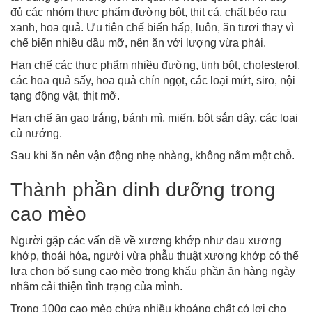
đủ các nhóm thực phẩm đường bột, thịt cá, chất béo rau
xanh, hoa quả. Ưu tiên chế biến hấp, luôn, ăn tươi thay vì
chế biến nhiều dầu mỡ, nên ăn với lượng vừa phải.
Hạn chế các thực phẩm nhiều đường, tinh bột, cholesterol,
các hoa quả sấy, hoa quả chín ngọt, các loại mứt, siro, nội
tạng động vật, thịt mỡ.
Hạn chế ăn gạo trắng, bánh mì, miến, bột sắn dây, các loại
củ nướng.
Sau khi ăn nên vận động nhẹ nhàng, không nằm một chỗ.
Thành phần dinh dưỡng trong
cao mèo
Người gặp các vấn đề về xương khớp như đau xương
khớp, thoái hóa, người vừa phẫu thuật xương khớp có thể
lựa chọn bổ sung cao mèo trong khẩu phần ăn hàng ngày
nhằm cải thiện tình trạng của mình.
Trong 100g cao mèo chứa nhiều khoáng chất có lợi cho