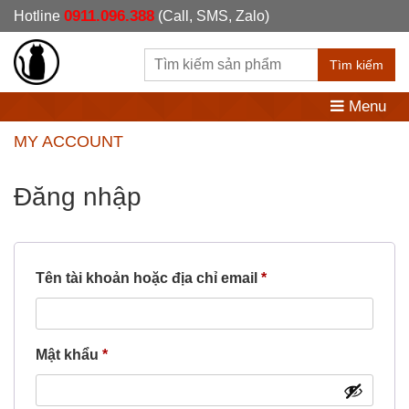
0911.096.388
Hotline
(Call, SMS, Zalo)
Tìm kiếm
Menu
MY ACCOUNT
Đăng nhập
Bắt
Tên tài khoản hoặc địa chỉ email
*
buộc
Bắt
Mật khẩu
*
buộc