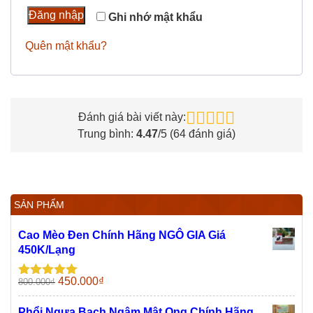
Đăng nhập
Ghi nhớ mật khẩu
Quên mật khẩu?
Đánh giá bài viết này:
Trung bình:
4.47
/5 (
64
đánh giá)
SẢN PHẨM
Cao Mèo Đen Chính Hãng NGÔ GIA Giá
450K/Lạng
Giá
Giá
450.000
₫
800.000
₫
Được xếp
gốc
hiện
hạng
5.00
5
sao
là:
tại
Phổi Ngựa Bạch Ngâm Mật Ong Chính Hãng