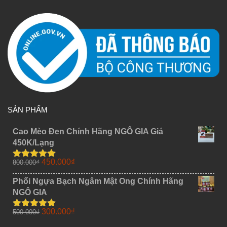
SẢN PHẨM
Cao Mèo Đen Chính Hãng NGÔ GIA Giá
450K/Lạng
Giá
Giá
450.000
₫
800.000
₫
Được xếp
gốc
hiện
hạng
5.00
5
sao
Phổi Ngựa Bạch Ngâm Mật Ong Chính Hãng
là:
tại
NGÔ GIA
800.000₫.
là:
450.000₫.
Giá
Giá
300.000
₫
500.000
₫
Được xếp
gốc
hiện
hạng
5.00
5