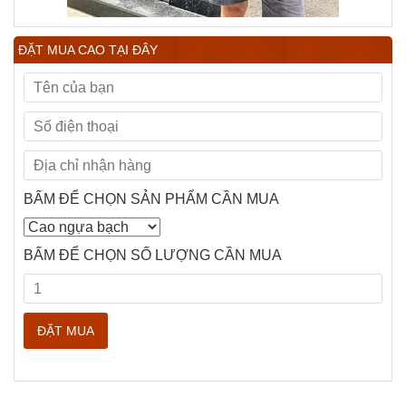
ĐẶT MUA CAO TẠI ĐÂY
BẤM ĐỂ CHỌN SẢN PHẨM CẦN MUA
BẤM ĐỂ CHỌN SỐ LƯỢNG CẦN MUA