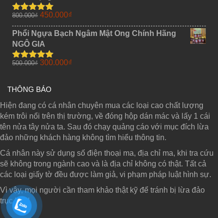
Giá
Giá
450.000
₫
800.000
₫
Được xếp
gốc
hiện
hạng
5.00
5
sao
Phổi Ngựa Bạch Ngâm Mật Ong Chính Hãng
là:
tại
NGÔ GIA
800.000₫.
là:
450.000₫.
Giá
Giá
300.000
₫
500.000
₫
Được xếp
gốc
hiện
hạng
5.00
5
sao
là:
tại
THÔNG BÁO
500.000₫.
là:
300.000₫.
Hiện đang có cá nhân chuyên mua các loại cao chất lượng
kém trôi nổi trên thị trường, về đóng hộp dán mác và lấy 1 cái
tên nửa tây nửa ta. Sau đó chạy quảng cáo với mục đích lừa
đảo những khách hàng không tìm hiểu thông tin.
Cá nhân này sử dụng số điện thoại ma, địa chỉ ma, khi tra cứu
sẽ không trong ngành cao và là địa chỉ không có thật. Tất cả
các loại giấy tờ đều được làm giả, vi phạm pháp luật hình sự.
Vì vậy, mọi người cần tham khảo thật kỹ để tránh bị lừa đảo
trục lợi!!!