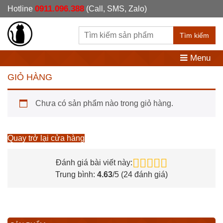
0911.096.388
Hotline
(Call, SMS, Zalo)
Tìm kiếm
Menu
GIỎ HÀNG
Chưa có sản phẩm nào trong giỏ hàng.
Quay trở lại cửa hàng
Đánh giá bài viết này:
Trung bình:
4.63
/5 (
24
đánh giá)